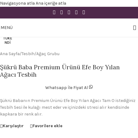
Navigasyona atla
Ana içeriğe atla
Büyütmek için tıklayın
MENÜ
TÜKE
NDI
Ana Sayfa
/
Tesbih
/
Ağaç Grubu
Şükrü Baba Premium Ürünü Efe Boy Yılan
Ağacı Tesbih
Whatsapp İle Fiyat Al
Şükrü Babanın Premium Ürünü Efe Boy Yılan Ağacı Tam O istediğiniz
Tesbih Sesi ile kulağı mest eder ve içinizdeki stresi alır kendisinde
kapkara bir renk alır.
Karşılaştır
Favorilere ekle