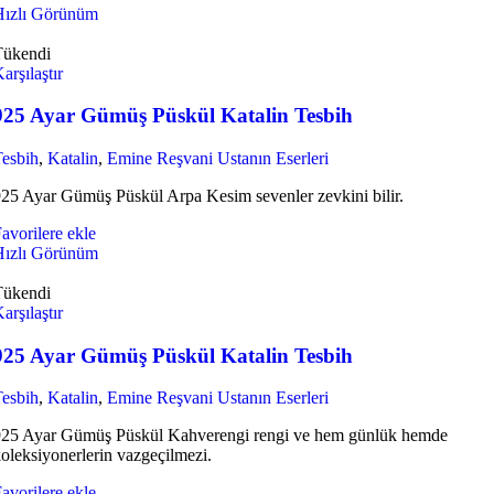
Hızlı Görünüm
Tükendi
arşılaştır
925 Ayar Gümüş Püskül Katalin Tesbih
esbih
,
Katalin
,
Emine Reşvani Ustanın Eserleri
25 Ayar Gümüş Püskül Arpa Kesim sevenler zevkini bilir.
avorilere ekle
Hızlı Görünüm
Tükendi
arşılaştır
925 Ayar Gümüş Püskül Katalin Tesbih
esbih
,
Katalin
,
Emine Reşvani Ustanın Eserleri
925 Ayar Gümüş Püskül Kahverengi rengi ve hem günlük hemde
oleksiyonerlerin vazgeçilmezi.
avorilere ekle