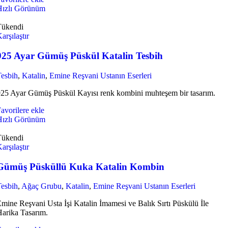
Hızlı Görünüm
Tükendi
arşılaştır
925 Ayar Gümüş Püskül Katalin Tesbih
esbih
,
Katalin
,
Emine Reşvani Ustanın Eserleri
25 Ayar Gümüş Püskül Kayısı renk kombini muhteşem bir tasarım.
avorilere ekle
Hızlı Görünüm
Tükendi
arşılaştır
Gümüş Püsküllü Kuka Katalin Kombin
esbih
,
Ağaç Grubu
,
Katalin
,
Emine Reşvani Ustanın Eserleri
mine Reşvani Usta İşi Katalin İmamesi ve Balık Sırtı Püskülü İle
arika Tasarım.