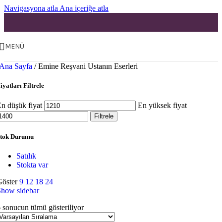
Navigasyona atla
Ana içeriğe atla
MENÜ
Ana Sayfa
/
Emine Reşvani Ustanın Eserleri
iyatları Filtrele
n düşük fiyat
En yüksek fiyat
Filtrele
tok Durumu
Satılık
Stokta var
Göster
9
12
18
24
Show sidebar
 sonucun tümü gösteriliyor