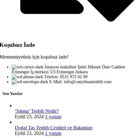
Koşulsuz İade
Memnuniyetiniz için koşulsuz iade!
İstasyon mahallesi Şehit Hikmet Özer Caddesi
Etimesgut İş merkezi 5/3 Etimesgut Ankara
Telefon: 0531 972 62 99
E-Mail: info@canyilmaztesbih.com
Son Yazılar
‘Sıkma’ Tesbih Nedir?
Eylül 23, 2024
1 yorum
Doğal Taş Tesbih Çeşitleri ve Bakımları
Eylül 23, 2024
1 yorum