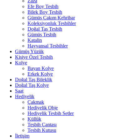
Zaza
Efe Boy Tesbih
Bilek Boy Tesbih
Gümüş Çakım Kehribar
Koleksiyonluk Tesbihler
Doğal Taş Tesbih
Gümüş Tesbih
Katalin
Hayvansal Tesbihler
Gümüş Yüzük
Kişiye Özel Tesbih
Kolye
Bayan Kolye
Erkek Kolye
Doğal Taş Bileklik
Doğal Taş Kolye
Saat
Hediyelik
Çakmak
Hediyelik Obje
Hediyelik Tesbih Setler
Küllük
Tesbih Çantası
Tesbih Kutusu
İletişim