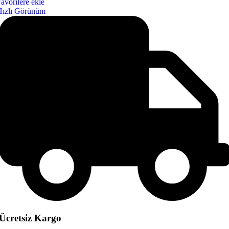
avorilere ekle
Hızlı Görünüm
Ücretsiz Kargo