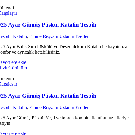
Tükendi
arşılaştır
925 Ayar Gümüş Püskül Katalin Tesbih
esbih
,
Katalin
,
Emine Reşvani Ustanın Eserleri
25 Ayar Balık Sırtı Püskülü ve Desen dekoru Katalin ile hayatınıza
onfor ve ayrıcalık katabilirsiniz.
avorilere ekle
Hızlı Görünüm
Tükendi
arşılaştır
925 Ayar Gümüş Püskül Katalin Tesbih
esbih
,
Katalin
,
Emine Reşvani Ustanın Eserleri
25 Ayar Gümüş Püskül Yeşil ve toprak kombini ile ufkunuzu ileriye
aşıyın.
avorilere ekle