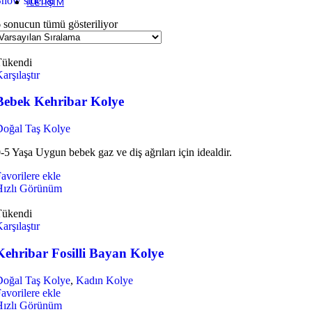
Show sidebar
İLETIŞIM
 sonucun tümü gösteriliyor
Tükendi
arşılaştır
Bebek Kehribar Kolye
Doğal Taş Kolye
-5 Yaşa Uygun bebek gaz ve diş ağrıları için idealdir.
avorilere ekle
Hızlı Görünüm
Tükendi
arşılaştır
Kehribar Fosilli Bayan Kolye
Doğal Taş Kolye
,
Kadın Kolye
avorilere ekle
Hızlı Görünüm