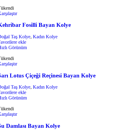
Tükendi
arşılaştır
Kehribar Fosilli Bayan Kolye
Doğal Taş Kolye
,
Kadın Kolye
avorilere ekle
Hızlı Görünüm
Tükendi
arşılaştır
Sarı Lotus Çiçeği Reçinesi Bayan Kolye
Doğal Taş Kolye
,
Kadın Kolye
avorilere ekle
Hızlı Görünüm
Tükendi
arşılaştır
Su Damlası Bayan Kolye