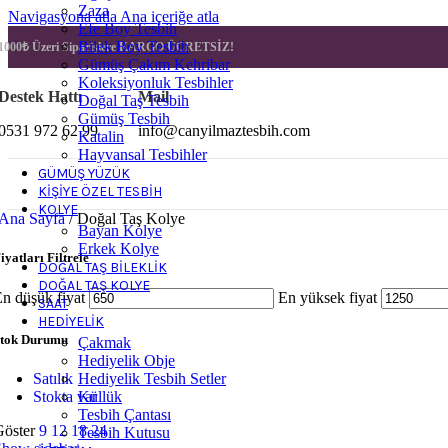
Zaza
Navigasyona atla
Ana içeriğe atla
Efe Boy Tesbih
Bilek Boy Tesbih
1000₺ Üzeri Siparişlere
KARGO ÜCRETSİZ!
Gümüş Çakım Kehribar
Koleksiyonluk Tesbihler
Destek Hattı
Mail
Doğal Taş Tesbih
Gümüş Tesbih
0531 972 62 99
info@canyilmaztesbih.com
Katalin
Hayvansal Tesbihler
GÜMÜŞ YÜZÜK
KIŞIYE ÖZEL TESBIH
KOLYE
Ana Sayfa
/
Doğal Taş Kolye
Bayan Kolye
Erkek Kolye
iyatları Filtrele
DOĞAL TAŞ BILEKLIK
DOĞAL TAŞ KOLYE
n düşük fiyat
En yüksek fiyat
SAAT
HEDIYELIK
tok Durumu
Çakmak
Hediyelik Obje
Satılık
Hediyelik Tesbih Setler
Stokta var
Küllük
Tesbih Çantası
Göster
9
12
18
24
Tesbih Kutusu