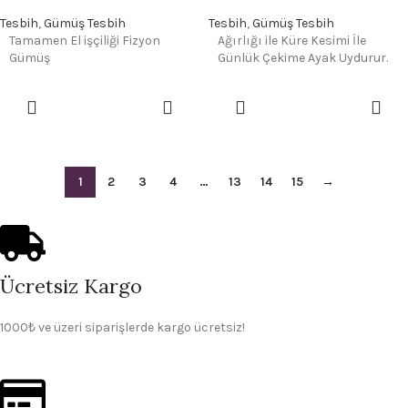
Tesbih
,
Gümüş Tesbih
Tesbih
,
Gümüş Tesbih
Tamamen El işçiliği Fizyon
Ağırlığı ile Küre Kesimi İle
Gümüş
Günlük Çekime Ayak Uydurur.
1
2
3
4
…
13
14
15
→
Ücretsiz Kargo
1000₺ ve üzeri siparişlerde kargo ücretsiz!