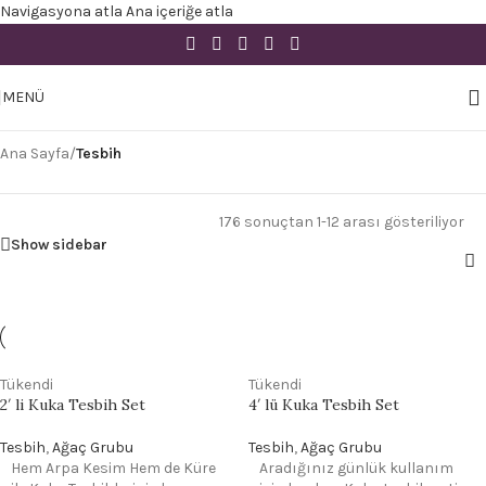
Navigasyona atla
Ana içeriğe atla
MENÜ
Ana Sayfa
/
Tesbih
176 sonuçtan 1-12 arası gösteriliyor
Show sidebar
Tükendi
Tükendi
2′ li Kuka Tesbih Set
4′ lü Kuka Tesbih Set
Tesbih
,
Ağaç Grubu
Tesbih
,
Ağaç Grubu
Hem Arpa Kesim Hem de Küre
Aradığınız günlük kullanım