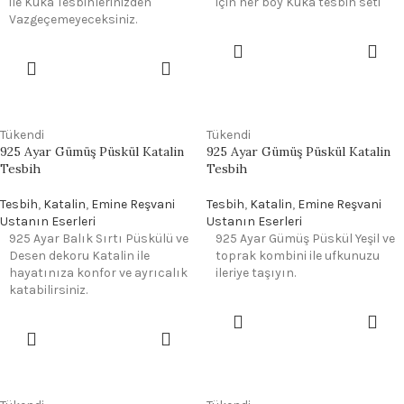
ile Kuka Tesbihlerinizden
için her boy Kuka tesbih seti
Vazgeçemeyeceksiniz.
Tükendi
Tükendi
925 Ayar Gümüş Püskül Katalin
925 Ayar Gümüş Püskül Katalin
Tesbih
Tesbih
Tesbih
,
Katalin
,
Emine Reşvani
Tesbih
,
Katalin
,
Emine Reşvani
Ustanın Eserleri
Ustanın Eserleri
925 Ayar Balık Sırtı Püskülü ve
925 Ayar Gümüş Püskül Yeşil ve
Desen dekoru Katalin ile
toprak kombini ile ufkunuzu
hayatınıza konfor ve ayrıcalık
ileriye taşıyın.
katabilirsiniz.