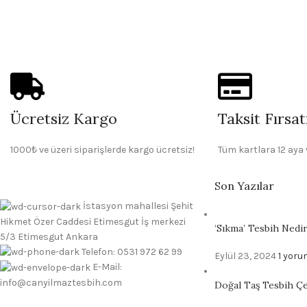
Ücretsiz Kargo
Taksit Fırsat
1000₺ ve üzeri siparişlerde kargo ücretsiz!
Tüm kartlara 12 aya 
Son Yazılar
İstasyon mahallesi Şehit
Hikmet Özer Caddesi Etimesgut İş merkezi
‘Sıkma’ Tesbih Nedi
5/3 Etimesgut Ankara
Telefon: 0531 972 62 99
Eylül 23, 2024
1 yoru
E-Mail:
info@canyilmaztesbih.com
Doğal Taş Tesbih Çeş