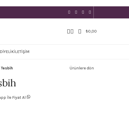
₺
0,00
DIYELIK
İLETIŞIM
 Tesbih
Ürünlere dön
sbih
p İle Fiyat Al