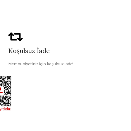
Necef Tesbih
Tesbih
,
Doğal Taş
Koşulsuz İade
Memnuniyetiniz için koşulsuz iade!