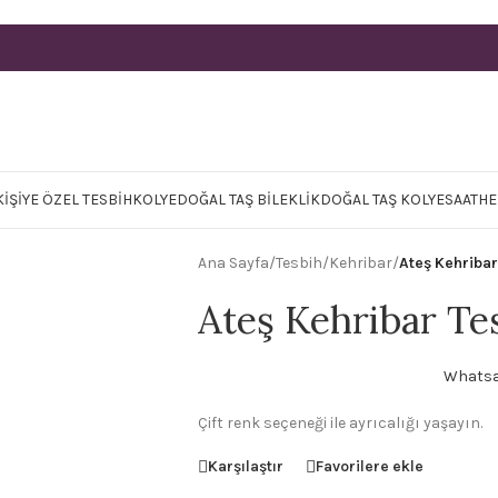
KIŞIYE ÖZEL TESBIH
KOLYE
DOĞAL TAŞ BILEKLIK
DOĞAL TAŞ KOLYE
SAAT
HE
Ana Sayfa
/
Tesbih
/
Kehribar
/
Ateş Kehribar
Ateş Kehribar Te
Whatsap
Çift renk seçeneği ile ayrıcalığı yaşayın.
Karşılaştır
Favorilere ekle