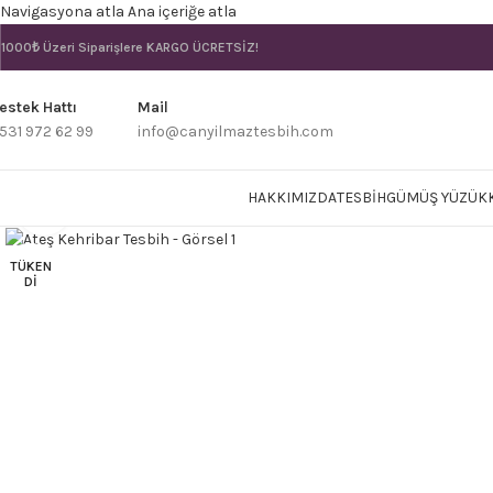
Navigasyona atla
Ana içeriğe atla
1000₺ Üzeri Siparişlere
KARGO ÜCRETSİZ!
estek Hattı
Mail
531 972 62 99
info@canyilmaztesbih.com
HAKKIMIZDA
TESBIH
GÜMÜŞ YÜZÜK
Büyütmek için tıklayın
TÜKEN
DI