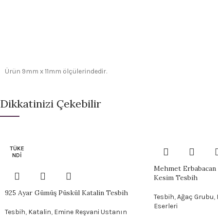
Ürün 9mm x 11mm ölçülerindedir.
Dikkatinizi Çekebilir
TÜKE
NDI
Mehmet Erbabacan 
Kesim Tesbih
925 Ayar Gümüş Püskül Katalin Tesbih
Tesbih
,
Ağaç Grubu
,
Eserleri
Tesbih
,
Katalin
,
Emine Reşvani Ustanın