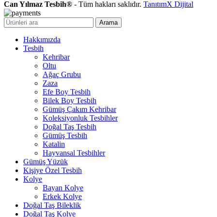
Can Yılmaz Tesbih®
- Tüm hakları saklıdır.
TanıtımX Dijital
Arama
Hakkımızda
Tesbih
Kehribar
Oltu
Ağaç Grubu
Zaza
Efe Boy Tesbih
Bilek Boy Tesbih
Gümüş Çakım Kehribar
Koleksiyonluk Tesbihler
Doğal Taş Tesbih
Gümüş Tesbih
Katalin
Hayvansal Tesbihler
Gümüş Yüzük
Kişiye Özel Tesbih
Kolye
Bayan Kolye
Erkek Kolye
Doğal Taş Bileklik
Doğal Taş Kolye