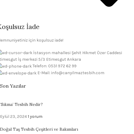
Koşulsuz İade
emnuniyetiniz için koşulsuz iade!
İstasyon mahallesi Şehit Hikmet Özer Caddesi
timesgut İş merkezi 5/3 Etimesgut Ankara
Telefon: 0531 972 62 99
E-Mail: info@canyilmaztesbih.com
Son Yazılar
‘Sıkma’ Tesbih Nedir?
Eylül 23, 2024
1 yorum
Doğal Taş Tesbih Çeşitleri ve Bakımları