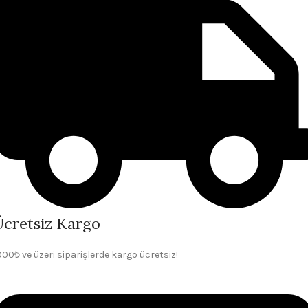
Ücretsiz Kargo
000₺ ve üzeri siparişlerde kargo ücretsiz!