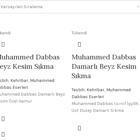
kendi
Tükendi
uhammed Dabbas
Muhammed Dabbas
eyz Kesim Sıkma
Damarlı Beyz Kesim
Sıkma
sbih
,
Kehribar
,
Muhammed
bbas Eserleri
Tesbih
,
Kehribar
,
Muhammed
uhammed Dabbas Damarlı Beyz
Dabbas Eserleri
sim Özel Hamur
Muhammed Dabbas 1.sınıf İşçilik
Üst Düzey Damarlı Sıkma