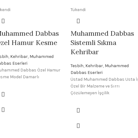
kendi
Tükendi
uhammed Dabbas
Muhammed Dabbas
zel Hamur Kesme
Sistemli Sıkma
Kehribar
sbih
,
Kehribar
,
Muhammed
bbas Eserleri
Tesbih
,
Kehribar
,
Muhammed
uhammed Dabbas Özel Hamur
Dabbas Eserleri
esme Model Damarlı
Üstad Muhammed Dabbas Usta İş
Özel Bir Malzeme ve Sırrı
Çözülemeyen İşçilik