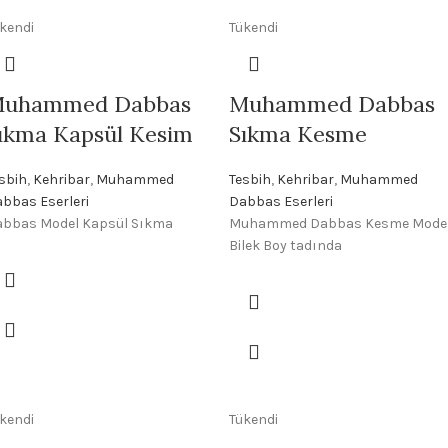
kendi
Tükendi
uhammed Dabbas
Muhammed Dabbas
ıkma Kapsül Kesim
Sıkma Kesme
sbih
,
Kehribar
,
Muhammed
Tesbih
,
Kehribar
,
Muhammed
bbas Eserleri
Dabbas Eserleri
abbas Model Kapsül Sıkma
Muhammed Dabbas Kesme Mode
Bilek Boy tadında
kendi
Tükendi