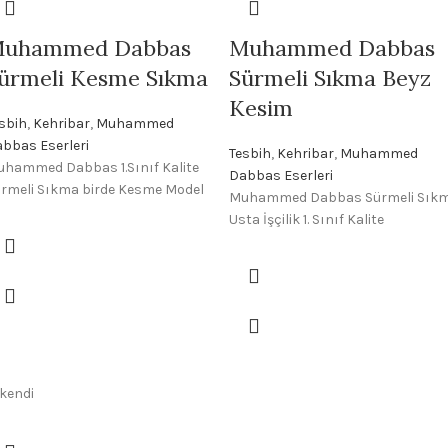
uhammed Dabbas
Muhammed Dabbas
ürmeli Kesme Sıkma
Sürmeli Sıkma Beyz
Kesim
sbih
,
Kehribar
,
Muhammed
bbas Eserleri
Tesbih
,
Kehribar
,
Muhammed
hammed Dabbas 1.Sınıf Kalite
Dabbas Eserleri
rmeli Sıkma birde Kesme Model
Muhammed Dabbas Sürmeli Sık
Usta İşçilik 1. Sınıf Kalite
kendi