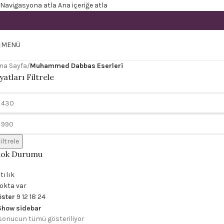
Navigasyona atla
Ana içeriğe atla
MENÜ
na Sayfa
/
Muhammed Dabbas Eserleri
yatları Filtrele
iltrele
tok Durumu
tılık
okta var
öster
9
12
18
24
Show sidebar
 sonucun tümü gösteriliyor