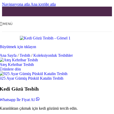
Navigasyona atla
Ana içeriğe atla
MENÜ
Büyütmek için tıklayın
Ana Sayfa
/
Tesbih
/
Koleksiyonluk Tesbihler
Ateş Kehribar Tesbih
Ürünlere dön
925 Ayar Gümüş Püskül Katalin Tesbih
Kedi Gözü Tesbih
Whatsapp İle Fiyat Al
Karanlıktan çıkmak için kedi gözünü tercih edin.