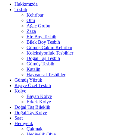
Hakkımızda
Tesbih
Kehribar
Oltu
Ağaç Grubu
Zaza
Efe Boy Tesbih
Bilek Boy Tesbih
Gümüş Çakım Kehribar
Koleksiyonluk Tesbihler
Doğal Taş Tesbih
Gümüş Tesbih
Katalin
Hayvansal Tesbihler
Gümüş Yüzük
Kişiye Özel Tesbih
Kolye
Bayan Kolye
Erkek Kolye
Doğal Taş Bileklik
Doğal Taş Kolye
Saat
Hediyelik
Çakmak
Hediyelik Obje