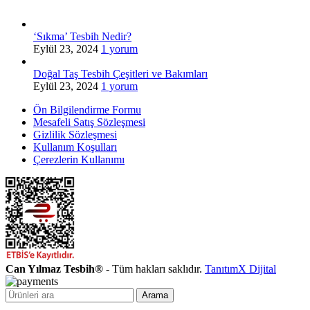
‘Sıkma’ Tesbih Nedir?
Eylül 23, 2024
1 yorum
Doğal Taş Tesbih Çeşitleri ve Bakımları
Eylül 23, 2024
1 yorum
Ön Bilgilendirme Formu
Mesafeli Satış Sözleşmesi
Gizlilik Sözleşmesi
Kullanım Koşulları
Çerezlerin Kullanımı
Can Yılmaz Tesbih®
- Tüm hakları saklıdır.
TanıtımX Dijital
Arama