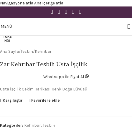
Navigasyona atla
Ana içeriğe atla
Büyütmek için tıklayın
MENÜ
TÜKE
NDI
Ana Sayfa
/
Tesbih
/
Kehribar
Zar Kehribar Tesbih Usta İşçilik
Whatsapp İle Fiyat Al
Usta İşçilik Çekim Harikası Renk Doğa Büyüsü
Karşılaştır
Favorilere ekle
Kategoriler:
Kehribar
,
Tesbih