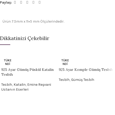
Paylaş:
Ürün 7.5mm x 11×5 mm Ölçülerindedir.
Dikkatinizi Çekebilir
TÜKE
TÜKE
NDI
NDI
925 Ayar Gümüş Püskül Katalin
925 Ayar Komple Gümüş Tesbih
Tesbih
Tesbih
,
Gümüş Tesbih
Tesbih
,
Katalin
,
Emine Reşvani
Ustanın Eserleri