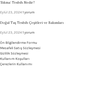
‘Sıkma’ Tesbih Nedir?
Eylül 23, 2024
1 yorum
Doğal Taş Tesbih Çeşitleri ve Bakımları
Eylül 23, 2024
1 yorum
Ön Bilgilendirme Formu
Mesafeli Satış Sözleşmesi
Gizlilik Sözleşmesi
Kullanım Koşulları
Çerezlerin Kullanımı
Can Yılmaz Tesbih®
- Tüm hakları saklıdır.
TanıtımX Dijital