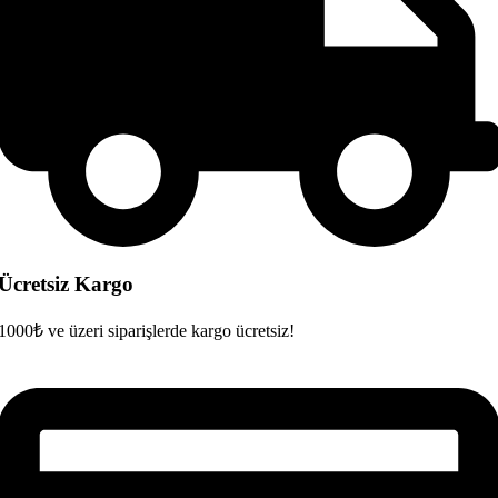
Ücretsiz Kargo
1000₺ ve üzeri siparişlerde kargo ücretsiz!