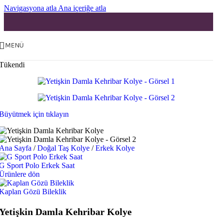
Navigasyona atla
Ana içeriğe atla
MENÜ
Tükendi
Büyütmek için tıklayın
Ana Sayfa
/
Doğal Taş Kolye
/
Erkek Kolye
G Sport Polo Erkek Saat
Ürünlere dön
Kaplan Gözü Bileklik
Yetişkin Damla Kehribar Kolye