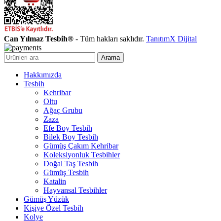
Can Yılmaz Tesbih®
- Tüm hakları saklıdır.
TanıtımX Dijital
Arama
Hakkımızda
Tesbih
Kehribar
Oltu
Ağaç Grubu
Zaza
Efe Boy Tesbih
Bilek Boy Tesbih
Gümüş Çakım Kehribar
Koleksiyonluk Tesbihler
Doğal Taş Tesbih
Gümüş Tesbih
Katalin
Hayvansal Tesbihler
Gümüş Yüzük
Kişiye Özel Tesbih
Kolye