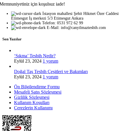
Memnuniyetiniz için koşulsuz iade!
İstasyon mahallesi Şehit Hikmet Özer Caddesi
Etimesgut İş merkezi 5/3 Etimesgut Ankara
Telefon: 0531 972 62 99
E-Mail: info@canyilmaztesbih.com
Son Yazılar
‘Sıkma’ Tesbih Nedir?
Eylül 23, 2024
1 yorum
Doğal Taş Tesbih Çeşitleri ve Bakımları
Eylül 23, 2024
1 yorum
Ön Bilgilendirme Formu
Mesafeli Satış Sözleşmesi
Gizlilik Sözleşmesi
Kullanım Koşulları
Çerezlerin Kullanımı