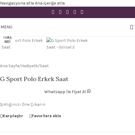
Navigasyona atla
Ana içeriğe atla
Büyütmek için tıklayın
MENÜ
TÜKE
NDI
Ana Sayfa
/
Hediyelik
/
Saat
G Sport Polo Erkek Saat
Whatsapp İle Fiyat Al
Şıklığınızı Öne Çıkarın
Karşılaştır
Favorilere ekle