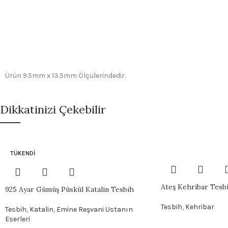
Ürün 9.5mm x 13.5mm Ölçülerindedir.
Dikkatinizi Çekebilir
TÜKENDI
Ateş Kehribar Tesb
925 Ayar Gümüş Püskül Katalin Tesbih
Tesbih
,
Kehribar
Tesbih
,
Katalin
,
Emine Reşvani Ustanın
Eserleri