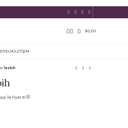
₺
0,00
DIYELIK
İLETIŞIM
cı Tesbih
bih
p İle Fiyat Al