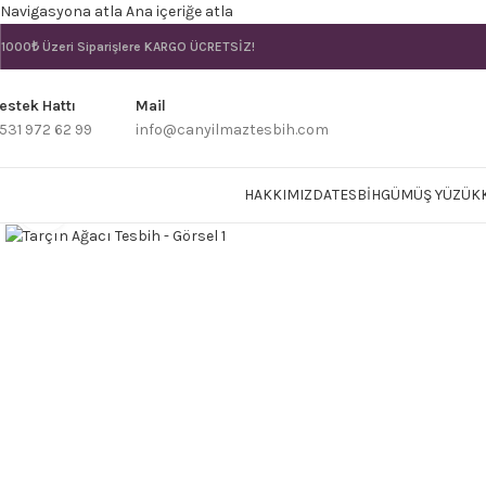
Navigasyona atla
Ana içeriğe atla
1000₺ Üzeri Siparişlere
KARGO ÜCRETSİZ!
estek Hattı
Mail
531 972 62 99
info@canyilmaztesbih.com
HAKKIMIZDA
TESBIH
GÜMÜŞ YÜZÜK
Büyütmek için tıklayın