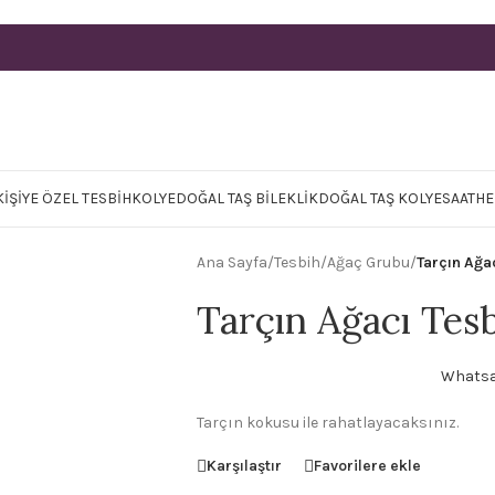
KIŞIYE ÖZEL TESBIH
KOLYE
DOĞAL TAŞ BILEKLIK
DOĞAL TAŞ KOLYE
SAAT
HE
Ana Sayfa
/
Tesbih
/
Ağaç Grubu
/
Tarçın Ağa
Tarçın Ağacı Tes
Whatsap
Tarçın kokusu ile rahatlayacaksınız.
Karşılaştır
Favorilere ekle