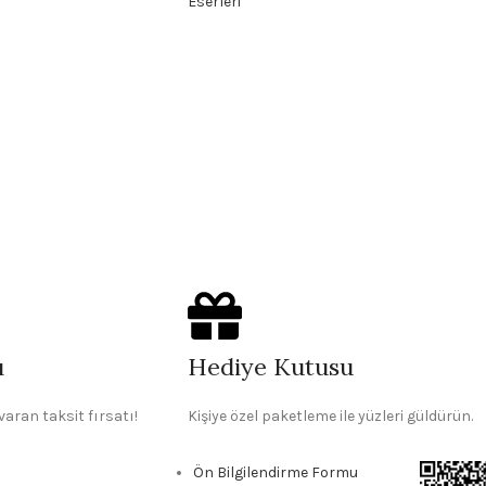
Eserleri
ı
Hediye Kutusu
varan taksit fırsatı!
Kişiye özel paketleme ile yüzleri güldürün.
Ön Bilgilendirme Formu