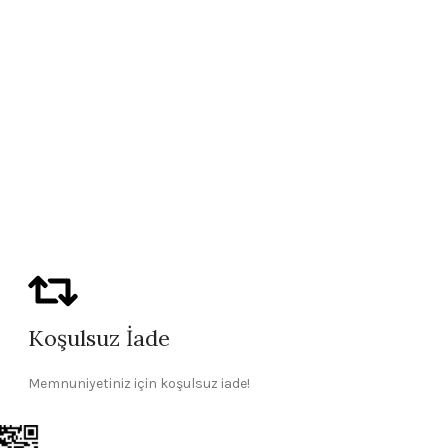
Pelesenk Ağacı 
Tesbih
,
Ağaç Gru
Koşulsuz İade
Memnuniyetiniz için koşulsuz iade!