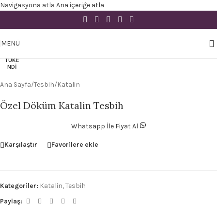
Navigasyona atla
Ana içeriğe atla
Büyütmek için tıklayın
MENÜ
TÜKE
NDI
Ana Sayfa
/
Tesbih
/
Katalin
Özel Döküm Katalin Tesbih
Whatsapp İle Fiyat Al
Karşılaştır
Favorilere ekle
Kategoriler:
Katalin
,
Tesbih
Paylaş: