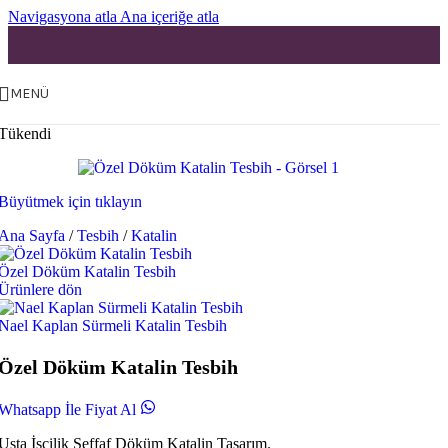
Navigasyona atla
Ana içeriğe atla
MENÜ
Tükendi
Büyütmek için tıklayın
Ana Sayfa
/
Tesbih
/
Katalin
Özel Döküm Katalin Tesbih
Ürünlere dön
Nael Kaplan Sürmeli Katalin Tesbih
Özel Döküm Katalin Tesbih
Whatsapp İle Fiyat Al
Usta İşçilik Şeffaf Döküm Katalin Tasarım.