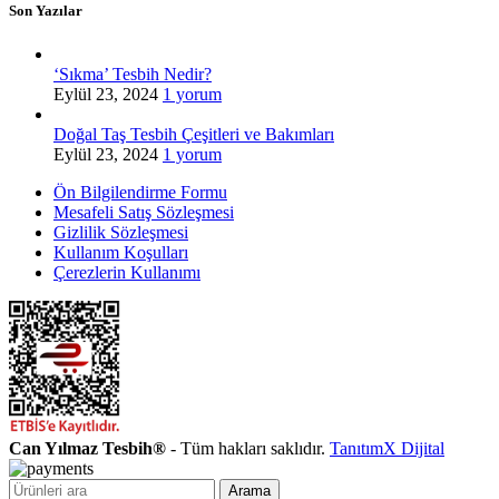
Son Yazılar
‘Sıkma’ Tesbih Nedir?
Eylül 23, 2024
1 yorum
Doğal Taş Tesbih Çeşitleri ve Bakımları
Eylül 23, 2024
1 yorum
Ön Bilgilendirme Formu
Mesafeli Satış Sözleşmesi
Gizlilik Sözleşmesi
Kullanım Koşulları
Çerezlerin Kullanımı
Can Yılmaz Tesbih®
- Tüm hakları saklıdır.
TanıtımX Dijital
Arama