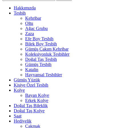
Hakkımızda
Tesbih
Kehribar
Oltu
Ağaç Grubu
Zaza
Efe Boy Tesbih
Bilek Boy Tesbih
Gümüş Çakım Kehribar
Koleksiyonluk Tesbihler
Doğal Taş Tesbih
Gümüş Tesbih
Katalin
Hayvansal Tesbihler
Gümüş Yüzük
Kişiye Özel Tesbih
Kolye
Bayan Kolye
Erkek Kolye
Doğal Taş Bileklik
Doğal Taş Kolye
Saat
Hediyelik
Çakmak