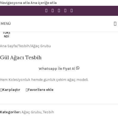
Navigasyona atla
Ana içeriğe atla
Büyütmek için tıklayın
MENÜ
TÜKE
NDI
Ana Sayfa
/
Tesbih
/
Ağaç Grubu
Gül Ağacı Tesbih
Whatsapp İle Fiyat Al
Hem Kolesiyonluk hemde günlük çekim ağaç modeli.
Karşılaştır
Favorilere ekle
Kategoriler:
Ağaç Grubu
,
Tesbih