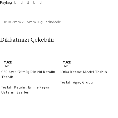
Paylaş:
Ürün 7mm x 11.5mm Ölçülerindedir.
Dikkatinizi Çekebilir
TÜKE
TÜKE
NDI
NDI
925 Ayar Gümüş Püskül Katalin
Kuka Kesme Model Tesbih
Tesbih
Tesbih
,
Ağaç Grubu
Tesbih
,
Katalin
,
Emine Reşvani
Ustanın Eserleri