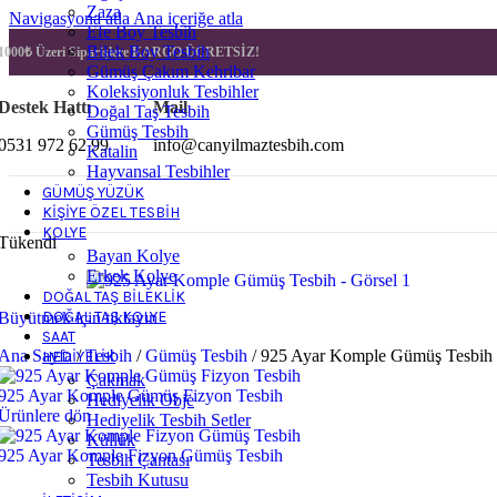
Zaza
Navigasyona atla
Ana içeriğe atla
Efe Boy Tesbih
Bilek Boy Tesbih
1000₺ Üzeri Siparişlere
KARGO ÜCRETSİZ!
Gümüş Çakım Kehribar
Koleksiyonluk Tesbihler
Destek Hattı
Mail
Doğal Taş Tesbih
Gümüş Tesbih
0531 972 62 99
info@canyilmaztesbih.com
Katalin
Hayvansal Tesbihler
GÜMÜŞ YÜZÜK
KIŞIYE ÖZEL TESBIH
KOLYE
Tükendi
Bayan Kolye
Erkek Kolye
DOĞAL TAŞ BILEKLIK
DOĞAL TAŞ KOLYE
Büyütmek için tıklayın
SAAT
Ana Sayfa
/
Tesbih
/
Gümüş Tesbih
/
925 Ayar Komple Gümüş Tesbih
HEDIYELIK
Çakmak
925 Ayar Komple Gümüş Fizyon Tesbih
Hediyelik Obje
Ürünlere dön
Hediyelik Tesbih Setler
Küllük
925 Ayar Komple Fizyon Gümüş Tesbih
Tesbih Çantası
Tesbih Kutusu