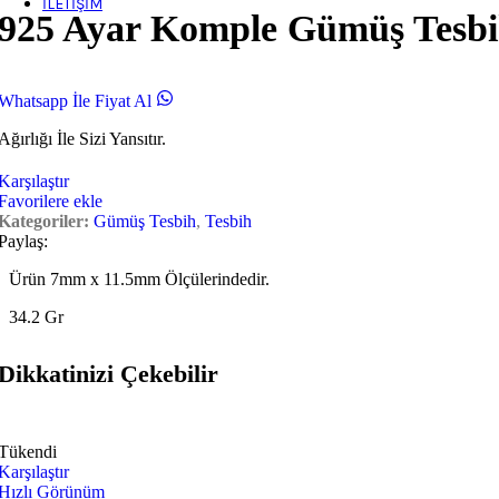
İLETIŞIM
925 Ayar Komple Gümüş Tesb
Whatsapp İle Fiyat Al
Ağırlığı İle Sizi Yansıtır.
Karşılaştır
Favorilere ekle
Kategoriler:
Gümüş Tesbih
,
Tesbih
Paylaş:
Ürün 7mm x 11.5mm Ölçülerindedir.
34.2 Gr
Dikkatinizi Çekebilir
Tükendi
Karşılaştır
Hızlı Görünüm