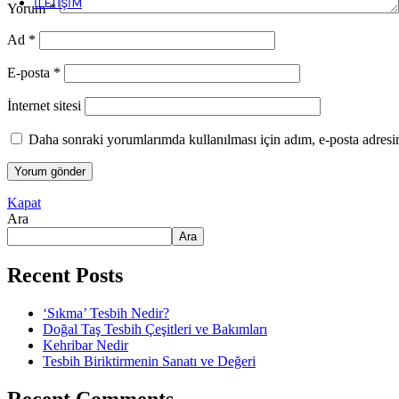
İLETIŞIM
Yorum
*
Ad
*
E-posta
*
İnternet sitesi
Daha sonraki yorumlarımda kullanılması için adım, e-posta adresim
Kapat
Ara
Ara
Recent Posts
‘Sıkma’ Tesbih Nedir?
Doğal Taş Tesbih Çeşitleri ve Bakımları
Kehribar Nedir
Tesbih Biriktirmenin Sanatı ve Değeri