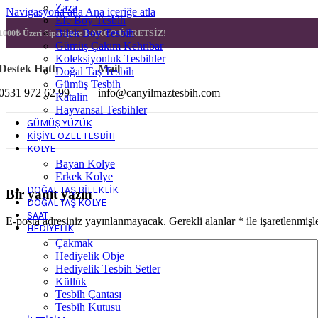
Zaza
Navigasyona atla
Ana içeriğe atla
Efe Boy Tesbih
Bilek Boy Tesbih
1000₺ Üzeri Siparişlere
KARGO ÜCRETSİZ!
Gümüş Çakım Kehribar
Koleksiyonluk Tesbihler
Destek Hattı
Mail
Doğal Taş Tesbih
Gümüş Tesbih
0531 972 62 99
info@canyilmaztesbih.com
Katalin
Hayvansal Tesbihler
GÜMÜŞ YÜZÜK
KIŞIYE ÖZEL TESBIH
KOLYE
Bayan Kolye
Erkek Kolye
DOĞAL TAŞ BILEKLIK
Bir yanıt yazın
DOĞAL TAŞ KOLYE
SAAT
E-posta adresiniz yayınlanmayacak.
Gerekli alanlar
*
ile işaretlenmişl
HEDIYELIK
Çakmak
Hediyelik Obje
Hediyelik Tesbih Setler
Küllük
Tesbih Çantası
Tesbih Kutusu