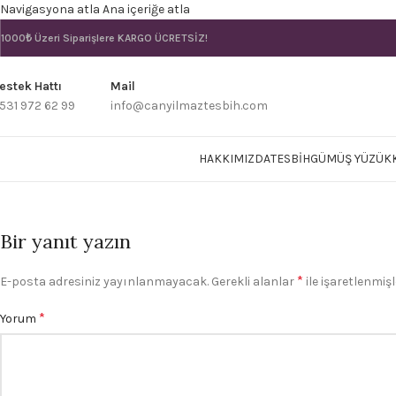
Navigasyona atla
Ana içeriğe atla
1000₺ Üzeri Siparişlere
KARGO ÜCRETSİZ!
estek Hattı
Mail
531 972 62 99
info@canyilmaztesbih.com
HAKKIMIZDA
TESBIH
GÜMÜŞ YÜZÜK
Bir yanıt yazın
*
E-posta adresiniz yayınlanmayacak.
Gerekli alanlar
ile işaretlenmişl
*
Yorum