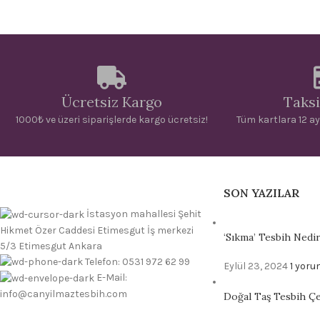
Ücretsiz Kargo
Taksi
1000₺ ve üzeri siparişlerde kargo ücretsiz!
Tüm kartlara 12 ay
SON YAZILAR
İstasyon mahallesi Şehit
Hikmet Özer Caddesi Etimesgut İş merkezi
‘Sıkma’ Tesbih Nedi
5/3 Etimesgut Ankara
Telefon: 0531 972 62 99
Eylül 23, 2024
1 yoru
E-Mail:
info@canyilmaztesbih.com
Doğal Taş Tesbih Çeş