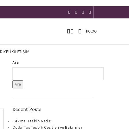
₺
0,00
DIYELIK
İLETIŞIM
Ara
Ara
Recent Posts
‘Sıkma’ Tesbih Nedir?
Doğal Taş Tesbih Çeşitleri ve Bakımları