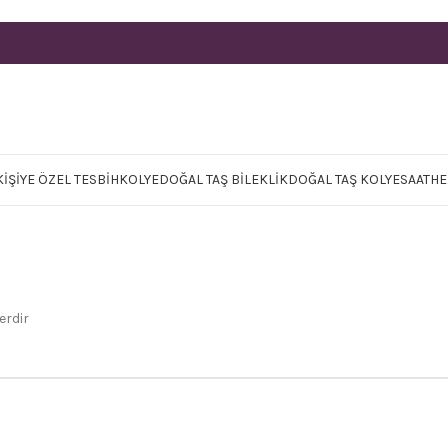
KIŞIYE ÖZEL TESBIH
KOLYE
DOĞAL TAŞ BILEKLIK
DOĞAL TAŞ KOLYE
SAAT
HE
erdir