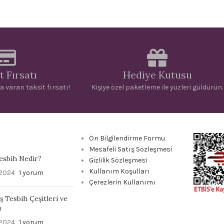
t Fırsatı
Hediye Kutusu
a varan taksit fırsatı!
Kişiye özel paketleme ile yüzleri güldürün.
Ön Bilgilendirme Formu
Mesafeli Satış Sözleşmesi
Tesbih Nedir?
Gizlilik Sözleşmesi
Kullanım Koşulları
 2024
1 yorum
Çerezlerin Kullanımı
ş Tesbih Çeşitleri ve
ı
 2024
1 yorum