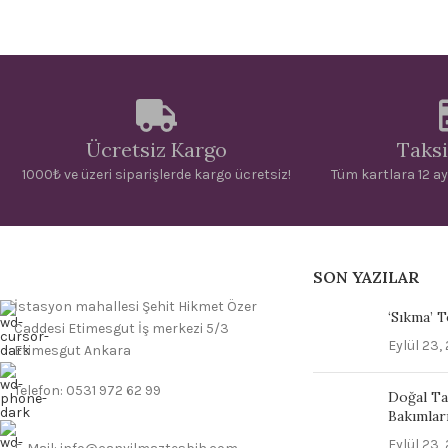
Ücretsiz Kargo
Taksi
1000₺ ve üzeri siparişlerde kargo ücretsiz!
Tüm kartlara 12 ay
SON YAZILAR
İstasyon mahallesi Şehit Hikmet Özer
‘Sıkma’ 
Caddesi Etimesgut İş merkezi 5/3
Eylül 23,
Etimesgut Ankara
Telefon: 0531 972 62 99
Doğal Ta
Bakımlar
Eylül 23,