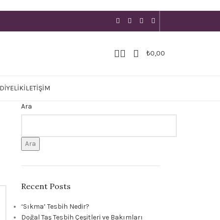
₺
0,00
DIYELIK
İLETIŞIM
Ara
Ara
Recent Posts
‘Sıkma’ Tesbih Nedir?
Doğal Taş Tesbih Çeşitleri ve Bakımları