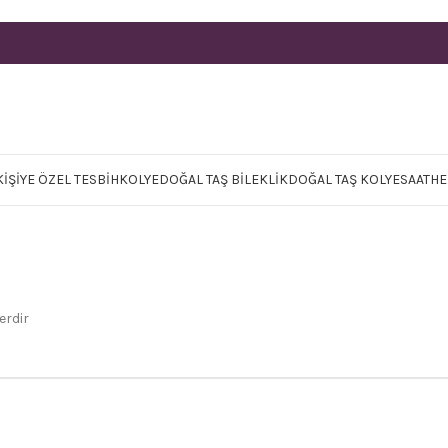
KIŞIYE ÖZEL TESBIH
KOLYE
DOĞAL TAŞ BILEKLIK
DOĞAL TAŞ KOLYE
SAAT
HE
erdir