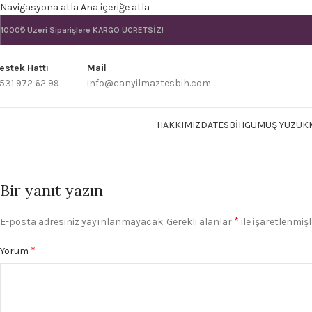
Navigasyona atla
Ana içeriğe atla
1000₺ Üzeri Siparişlere
KARGO ÜCRETSİZ!
estek Hattı
Mail
531 972 62 99
info@canyilmaztesbih.com
HAKKIMIZDA
TESBIH
GÜMÜŞ YÜZÜK
Bir yanıt yazın
*
E-posta adresiniz yayınlanmayacak.
Gerekli alanlar
ile işaretlenmişl
*
Yorum