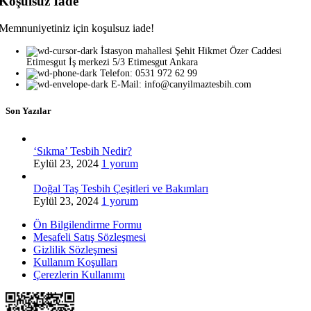
Koşulsuz İade
Memnuniyetiniz için koşulsuz iade!
İstasyon mahallesi Şehit Hikmet Özer Caddesi
Etimesgut İş merkezi 5/3 Etimesgut Ankara
Telefon: 0531 972 62 99
E-Mail: info@canyilmaztesbih.com
Son Yazılar
‘Sıkma’ Tesbih Nedir?
Eylül 23, 2024
1 yorum
Doğal Taş Tesbih Çeşitleri ve Bakımları
Eylül 23, 2024
1 yorum
Ön Bilgilendirme Formu
Mesafeli Satış Sözleşmesi
Gizlilik Sözleşmesi
Kullanım Koşulları
Çerezlerin Kullanımı