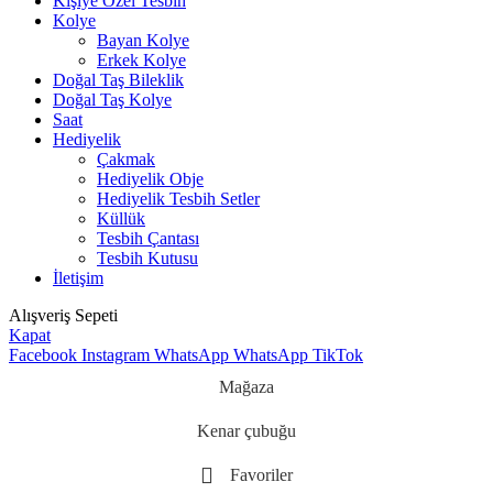
Kişiye Özel Tesbih
Kolye
Bayan Kolye
Erkek Kolye
Doğal Taş Bileklik
Doğal Taş Kolye
Saat
Hediyelik
Çakmak
Hediyelik Obje
Hediyelik Tesbih Setler
Küllük
Tesbih Çantası
Tesbih Kutusu
İletişim
Alışveriş Sepeti
Kapat
Facebook
Instagram
WhatsApp
WhatsApp
TikTok
Mağaza
Kenar çubuğu
Favoriler