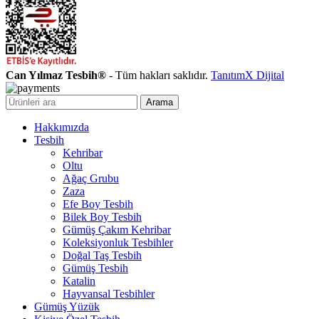
Can Yılmaz Tesbih®
- Tüm hakları saklıdır.
TanıtımX Dijital
Arama
Hakkımızda
Tesbih
Kehribar
Oltu
Ağaç Grubu
Zaza
Efe Boy Tesbih
Bilek Boy Tesbih
Gümüş Çakım Kehribar
Koleksiyonluk Tesbihler
Doğal Taş Tesbih
Gümüş Tesbih
Katalin
Hayvansal Tesbihler
Gümüş Yüzük