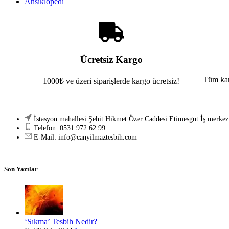
Ansiklopedi
Ücretsiz Kargo
Tüm kart
1000₺ ve üzeri siparişlerde kargo ücretsiz!
İstasyon mahallesi Şehit Hikmet Özer Caddesi Etimesgut İş merkez
Telefon: 0531 972 62 99
E-Mail: info@canyilmaztesbih.com
Son Yazılar
‘Sıkma’ Tesbih Nedir?