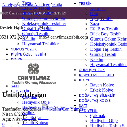
Zaza
TESBIH
Navigasyona atla
Ana içeriğe atla
Efe Boy Tesbih
Kehribar
Bilek Boy Tesbih
Oltu
1000₺ Üzeri Siparişlere
KARGO ÜCRETSİZ!
Gümüş Çakım Kehribar
Ağaç Grubu
Koleksiyonluk Tesbihler
Zaza
Destek Hattı
Mail
Doğal Taş Tesbih
Efe Boy Tesbih
Gümüş Tesbih
Bilek Boy Tesbih
0531 972 62 99
info@canyilmaztesbih.com
Katalin
Gümüş Çakım Kehri
Hayvansal Tesbihler
Koleksiyonluk Tesbi
GÜMÜŞ YÜZÜK
Doğal Taş Tesbih
KIŞIYE ÖZEL TESBIH
Gümüş Tesbih
KOLYE
Katalin
Hayvansal Tesbihler
Bayan Kolye
GÜMÜŞ YÜZÜK
Erkek Kolye
KIŞIYE ÖZEL TESBIH
DOĞAL TAŞ BILEKLIK
KOLYE
DOĞAL TAŞ KOLYE
Bayan Kolye
SAAT
Erkek Kolye
HEDIYELIK
Untitled design
DOĞAL TAŞ BILEKLIK
Çakmak
DOĞAL TAŞ KOLYE
Hediyelik Obje
SAAT
Hediyelik Tesbih Setler
Tarafından gönderildi
Kasım Can Yılmaz
HEDIYELIK
Küllük
Nisan 6, 2025
Çakmak
Tesbih Çantası
Açık Nisan 6, 2025
Hediyelik Obje
Tesbih Kutusu
0
Hediyelik Tesbih Set