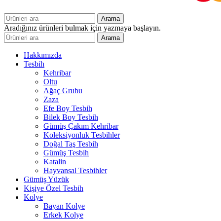
Arama
Aradığınız ürünleri bulmak için yazmaya başlayın.
Arama
Hakkımızda
Tesbih
Kehribar
Oltu
Ağaç Grubu
Zaza
Efe Boy Tesbih
Bilek Boy Tesbih
Gümüş Çakım Kehribar
Koleksiyonluk Tesbihler
Doğal Taş Tesbih
Gümüş Tesbih
Katalin
Hayvansal Tesbihler
Gümüş Yüzük
Kişiye Özel Tesbih
Kolye
Bayan Kolye
Erkek Kolye