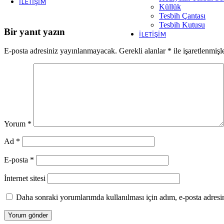
İLETIŞIM
Küllük
Tesbih Çantası
Tesbih Kutusu
Bir yanıt yazın
İLETIŞIM
E-posta adresiniz yayınlanmayacak.
Gerekli alanlar
*
ile işaretlenmişl
Yorum
*
Ad
*
E-posta
*
İnternet sitesi
Daha sonraki yorumlarımda kullanılması için adım, e-posta adresim