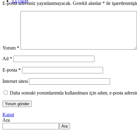
İLETIŞIM
E-posta adresiniz yayınlanmayacak.
Gerekli alanlar
*
ile işaretlenmişl
Yorum
*
Ad
*
E-posta
*
İnternet sitesi
Daha sonraki yorumlarımda kullanılması için adım, e-posta adresim
Kapat
Ara
Ara