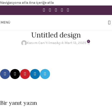
Navigasyona atla
Ana içeriğe atla
MENÜ
Untitled design
0
Kasım Can Yılmaz
Açık Mart 13, 2025
Bir yanıt yazın