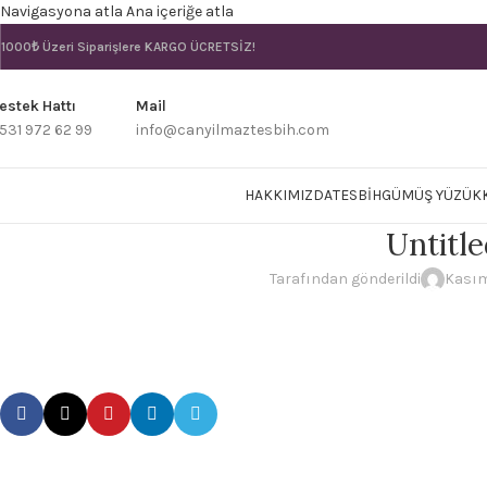
Navigasyona atla
Ana içeriğe atla
1000₺ Üzeri Siparişlere
KARGO ÜCRETSİZ!
estek Hattı
Mail
531 972 62 99
info@canyilmaztesbih.com
HAKKIMIZDA
TESBIH
GÜMÜŞ YÜZÜK
Untitle
Tarafından gönderildi
Kasım