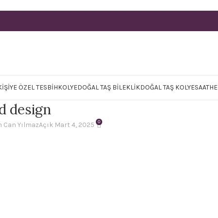
KIŞIYE ÖZEL TESBIH
KOLYE
DOĞAL TAŞ BILEKLIK
DOĞAL TAŞ KOLYE
SAAT
HE
d design
0
 Can Yılmaz
Açık Mart 4, 2025