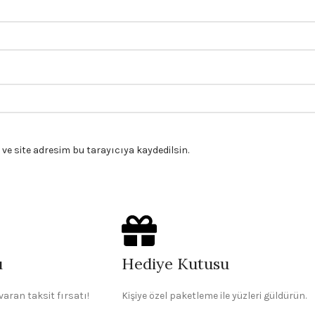
e site adresim bu tarayıcıya kaydedilsin.
ı
Hediye Kutusu
varan taksit fırsatı!
Kişiye özel paketleme ile yüzleri güldürün.