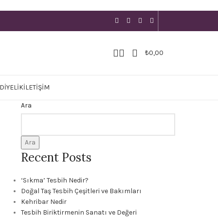
₺
0,00
DIYELIK
İLETIŞIM
Ara
Ara
Recent Posts
‘Sıkma’ Tesbih Nedir?
Doğal Taş Tesbih Çeşitleri ve Bakımları
Kehribar Nedir
Tesbih Biriktirmenin Sanatı ve Değeri