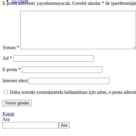
İLETIŞIM
E-posta adresiniz yayınlanmayacak.
Gerekli alanlar
*
ile işaretlenmişl
Yorum
*
Ad
*
E-posta
*
İnternet sitesi
Daha sonraki yorumlarımda kullanılması için adım, e-posta adresim
Kapat
Ara
Ara