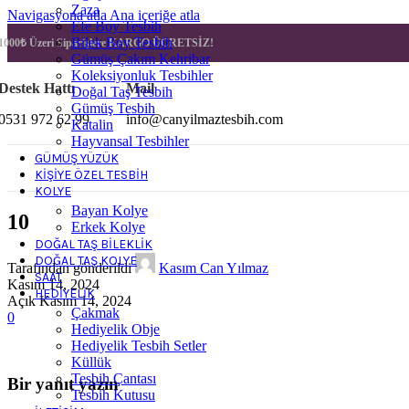
Zaza
Navigasyona atla
Ana içeriğe atla
Efe Boy Tesbih
Bilek Boy Tesbih
1000₺ Üzeri Siparişlere
KARGO ÜCRETSİZ!
Gümüş Çakım Kehribar
Koleksiyonluk Tesbihler
Destek Hattı
Mail
Doğal Taş Tesbih
Gümüş Tesbih
0531 972 62 99
info@canyilmaztesbih.com
Katalin
Hayvansal Tesbihler
GÜMÜŞ YÜZÜK
KIŞIYE ÖZEL TESBIH
KOLYE
Bayan Kolye
10
Erkek Kolye
DOĞAL TAŞ BILEKLIK
DOĞAL TAŞ KOLYE
Tarafından gönderildi
Kasım Can Yılmaz
SAAT
Kasım 14, 2024
HEDIYELIK
Açık Kasım 14, 2024
Çakmak
0
Hediyelik Obje
Hediyelik Tesbih Setler
Küllük
Tesbih Çantası
Bir yanıt yazın
Tesbih Kutusu