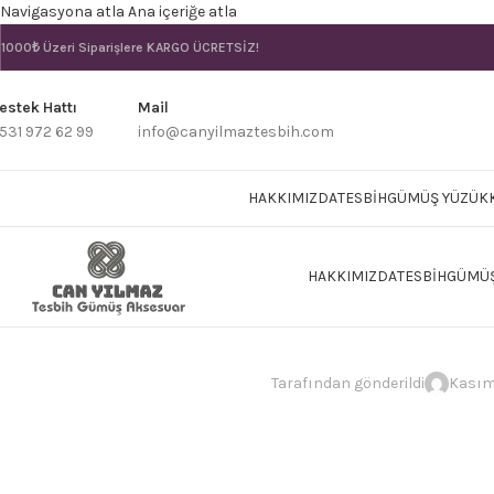
Navigasyona atla
Ana içeriğe atla
1000₺ Üzeri Siparişlere
KARGO ÜCRETSİZ!
estek Hattı
Mail
531 972 62 99
info@canyilmaztesbih.com
HAKKIMIZDA
TESBIH
GÜMÜŞ YÜZÜK
HAKKIMIZDA
TESBIH
GÜMÜŞ
Tarafından gönderildi
Kasım