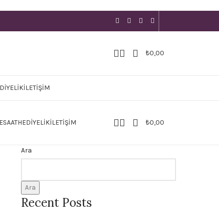
₺
0,00
DIYELIK
İLETIŞIM
E
SAAT
HEDIYELIK
İLETIŞIM
₺
0,00
Ara
Ara
Recent Posts