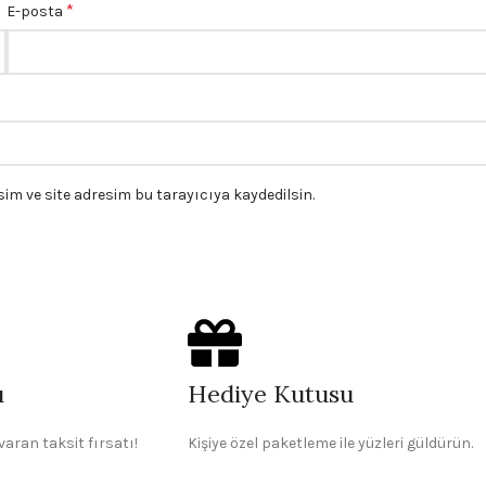
*
E-posta
m ve site adresim bu tarayıcıya kaydedilsin.
ı
Hediye Kutusu
varan taksit fırsatı!
Kişiye özel paketleme ile yüzleri güldürün.