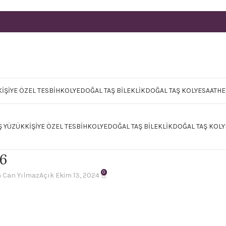
KIŞIYE ÖZEL TESBIH
KOLYE
DOĞAL TAŞ BILEKLIK
DOĞAL TAŞ KOLYE
SAAT
HE
 YÜZÜK
KIŞIYE ÖZEL TESBIH
KOLYE
DOĞAL TAŞ BILEKLIK
DOĞAL TAŞ KOLY
6
0
 Can Yılmaz
Açık Ekim 13, 2024