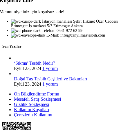
Koşulsuz İade
Memnuniyetiniz için koşulsuz iade!
İstasyon mahallesi Şehit Hikmet Özer Caddesi
Etimesgut İş merkezi 5/3 Etimesgut Ankara
Telefon: 0531 972 62 99
E-Mail: info@canyilmaztesbih.com
Son Yazılar
‘Sıkma’ Tesbih Nedir?
Eylül 23, 2024
1 yorum
Doğal Taş Tesbih Çeşitleri ve Bakımları
Eylül 23, 2024
1 yorum
Ön Bilgilendirme Formu
Mesafeli Satış Sözleşmesi
Gizlilik Sözleşmesi
Kullanım Koşulları
Çerezlerin Kullanımı