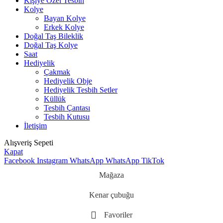
Kişiye Özel Tesbih
Kolye
Bayan Kolye
Erkek Kolye
Doğal Taş Bileklik
Doğal Taş Kolye
Saat
Hediyelik
Çakmak
Hediyelik Obje
Hediyelik Tesbih Setler
Küllük
Tesbih Çantası
Tesbih Kutusu
İletişim
Alışveriş Sepeti
Kapat
Facebook
Instagram
WhatsApp
WhatsApp
TikTok
Mağaza
Kenar çubuğu
Favoriler