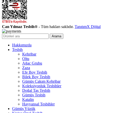
Can Yılmaz Tesbih®
- Tüm hakları saklıdır.
TanıtımX Dijital
Arama
Hakkımızda
Tesbih
Kehribar
Oltu
Ağaç Grubu
Zaza
Efe Boy Tesbih
Bilek Boy Tesbih
Gümüş Çakım Kehribar
Koleksiyonluk Tesbihler
Doğal Taş Tesbih
Gümüş Tesbih
Katalin
Hayvansal Tesbihler
Gümüş Yüzük