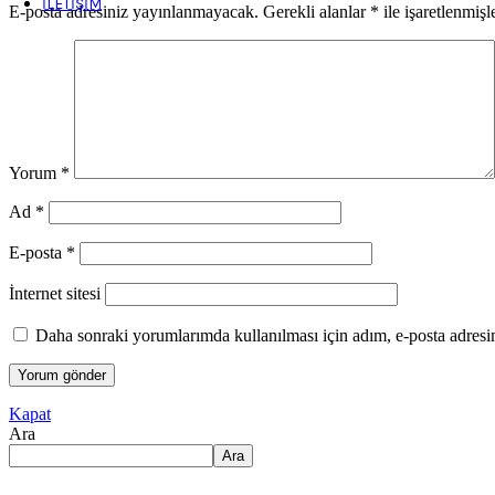
İLETIŞIM
E-posta adresiniz yayınlanmayacak.
Gerekli alanlar
*
ile işaretlenmişl
Yorum
*
Ad
*
E-posta
*
İnternet sitesi
Daha sonraki yorumlarımda kullanılması için adım, e-posta adresim
Kapat
Ara
Ara