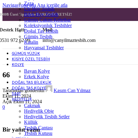
Zaza
Navigasyona atla
Ana içeriğe atla
Efe Boy Tesbih
Bilek Boy Tesbih
1000₺ Üzeri Siparişlere
KARGO ÜCRETSİZ!
Gümüş Çakım Kehribar
Koleksiyonluk Tesbihler
Destek Hattı
Mail
Doğal Taş Tesbih
Gümüş Tesbih
0531 972 62 99
info@canyilmaztesbih.com
Katalin
Hayvansal Tesbihler
GÜMÜŞ YÜZÜK
KIŞIYE ÖZEL TESBIH
KOLYE
Bayan Kolye
66
Erkek Kolye
DOĞAL TAŞ BILEKLIK
DOĞAL TAŞ KOLYE
Tarafından gönderildi
Kasım Can Yılmaz
SAAT
Ekim 11, 2024
HEDIYELIK
Açık Ekim 11, 2024
Çakmak
0
Hediyelik Obje
Hediyelik Tesbih Setler
Küllük
Tesbih Çantası
Bir yanıt yazın
Tesbih Kutusu