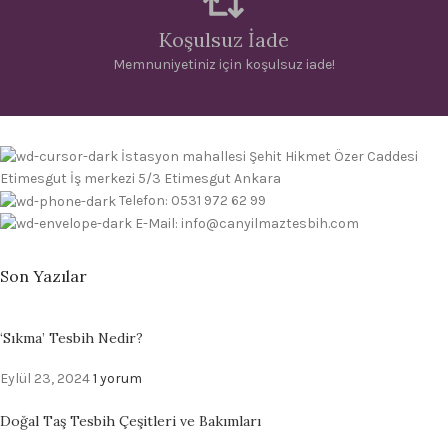
Koşulsuz İade
Memnuniyetiniz için koşulsuz iade!
İstasyon mahallesi Şehit Hikmet Özer Caddesi
Etimesgut İş merkezi 5/3 Etimesgut Ankara
Telefon: 0531 972 62 99
E-Mail: info@canyilmaztesbih.com
Son Yazılar
‘Sıkma’ Tesbih Nedir?
Eylül 23, 2024
1 yorum
Doğal Taş Tesbih Çeşitleri ve Bakımları