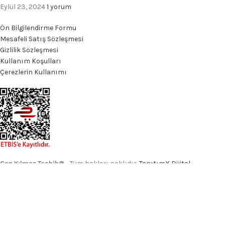
Eylül 23, 2024
1 yorum
Ön Bilgilendirme Formu
Mesafeli Satış Sözleşmesi
Gizlilik Sözleşmesi
Kullanım Koşulları
Çerezlerin Kullanımı
Can Yılmaz Tesbih®
- Tüm hakları saklıdır.
TanıtımX Dijital
Facebook
Instagram
WhatsApp
TikTok
Mağaza