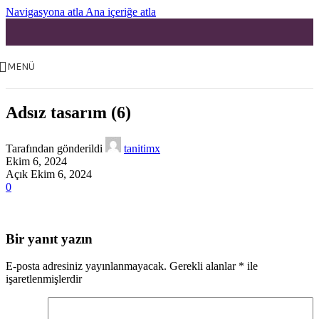
Navigasyona atla
Ana içeriğe atla
MENÜ
Adsız tasarım (6)
Tarafından gönderildi
tanitimx
Ekim 6, 2024
Açık Ekim 6, 2024
0
Bir yanıt yazın
E-posta adresiniz yayınlanmayacak.
Gerekli alanlar
*
ile
işaretlenmişlerdir