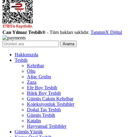
Can Yılmaz Tesbih®
- Tüm hakları saklıdır.
TanıtımX Dijital
Arama
Hakkımızda
Tesbih
Kehribar
Oltu
Ağaç Grubu
Zaza
Efe Boy Tesbih
Bilek Boy Tesbih
Gümüş Çakım Kehribar
Koleksiyonluk Tesbihler
Doğal Taş Tesbih
Gümüş Tesbih
Katalin
Hayvansal Tesbihler
Gümüş Yüzük