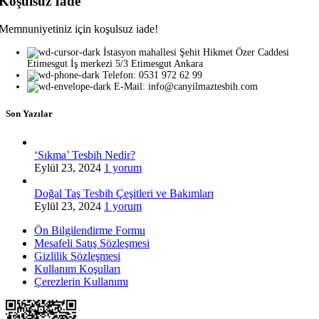
Koşulsuz İade
Memnuniyetiniz için koşulsuz iade!
İstasyon mahallesi Şehit Hikmet Özer Caddesi
Etimesgut İş merkezi 5/3 Etimesgut Ankara
Telefon: 0531 972 62 99
E-Mail: info@canyilmaztesbih.com
Son Yazılar
‘Sıkma’ Tesbih Nedir?
Eylül 23, 2024
1 yorum
Doğal Taş Tesbih Çeşitleri ve Bakımları
Eylül 23, 2024
1 yorum
Ön Bilgilendirme Formu
Mesafeli Satış Sözleşmesi
Gizlilik Sözleşmesi
Kullanım Koşulları
Çerezlerin Kullanımı