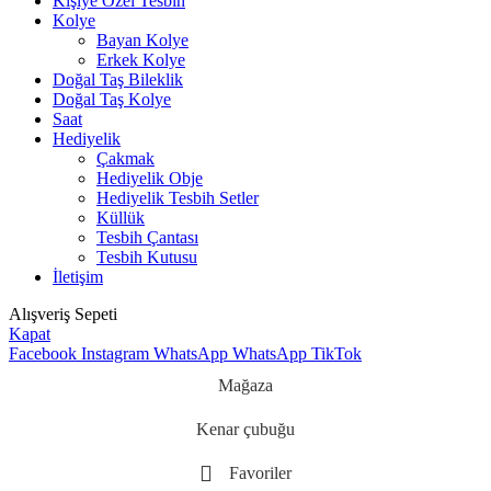
Kişiye Özel Tesbih
Kolye
Bayan Kolye
Erkek Kolye
Doğal Taş Bileklik
Doğal Taş Kolye
Saat
Hediyelik
Çakmak
Hediyelik Obje
Hediyelik Tesbih Setler
Küllük
Tesbih Çantası
Tesbih Kutusu
İletişim
Alışveriş Sepeti
Kapat
Facebook
Instagram
WhatsApp
WhatsApp
TikTok
Mağaza
Kenar çubuğu
Favoriler