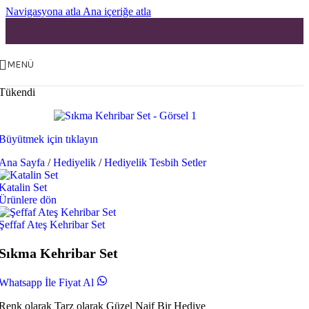
Navigasyona atla
Ana içeriğe atla
MENÜ
Tükendi
Büyütmek için tıklayın
Ana Sayfa
/
Hediyelik
/
Hediyelik Tesbih Setler
Katalin Set
Ürünlere dön
Şeffaf Ateş Kehribar Set
Sıkma Kehribar Set
Whatsapp İle Fiyat Al
Renk olarak Tarz olarak Güzel Naif Bir Hediye