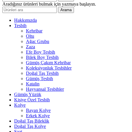
Aradığınız ürünleri bulmak için yazmaya başlayın.
Arama
Hakkımızda
Tesbih
Kehribar
Oltu
Ağaç Grubu
Zaza
Efe Boy Tesbih
Bilek Boy Tesbih
Gümüş Çakım Kehribar
Koleksiyonluk Tesbihler
Doğal Taş Tesbih
Gümüş Tesbih
Katalin
Hayvansal Tesbihler
Gümüş Yüzük
Kişiye Özel Tesbih
Kolye
Bayan Kolye
Erkek Kolye
Doğal Taş Bileklik
Doğal Taş Kolye
Saat