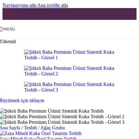
Navigasyona atla
Ana içeriğe atla
MENÜ
Tükendi
Büyütmek için tıklayın
Ana Sayfa
/
Tesbih
/
Ağaç Grubu
Zaza Mineli Kuka Özel Tasarım Tesbih