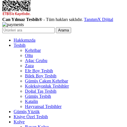
Can Yılmaz Tesbih®
- Tüm hakları saklıdır.
TanıtımX Dijital
Arama
Hakkımızda
Tesbih
Kehribar
Oltu
Ağaç Grubu
Zaza
Efe Boy Tesbih
Bilek Boy Tesbih
Gümüş Çakım Kehribar
Koleksiyonluk Tesbihler
Doğal Taş Tesbih
Gümüş Tesbih
Katalin
Hayvansal Tesbihler
Gümüş Yüzük
Kişiye Özel Tesbih
Kolye
Bayan Kolye