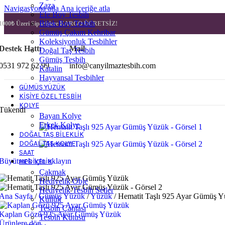
Zaza
Navigasyona atla
Ana içeriğe atla
Efe Boy Tesbih
Bilek Boy Tesbih
1000₺ Üzeri Siparişlere
KARGO ÜCRETSİZ!
Gümüş Çakım Kehribar
Koleksiyonluk Tesbihler
Destek Hattı
Mail
Doğal Taş Tesbih
Gümüş Tesbih
0531 972 62 99
info@canyilmaztesbih.com
Katalin
Hayvansal Tesbihler
GÜMÜŞ YÜZÜK
KIŞIYE ÖZEL TESBIH
KOLYE
Tükendi
Bayan Kolye
Erkek Kolye
DOĞAL TAŞ BILEKLIK
DOĞAL TAŞ KOLYE
SAAT
Büyütmek için tıklayın
HEDIYELIK
Çakmak
Hediyelik Obje
Hediyelik Tesbih Setler
Ana Sayfa
/
Gümüş Yüzük
/
Yüzük
/
Hematit Taşlı 925 Ayar Gümüş 
Küllük
Tesbih Çantası
Kaplan Gözü 925 Ayar Gümüş Yüzük
Tesbih Kutusu
Ürünlere dön