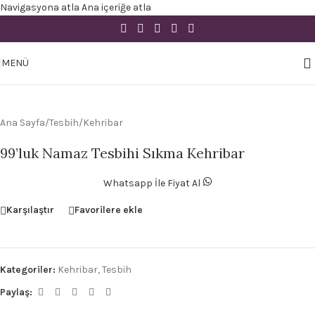
Navigasyona atla
Ana içeriğe atla
Büyütmek için tıklayın
MENÜ
Ana Sayfa
/
Tesbih
/
Kehribar
99’luk Namaz Tesbihi Sıkma Kehribar
Whatsapp İle Fiyat Al
Karşılaştır
Favorilere ekle
Kategoriler:
Kehribar
,
Tesbih
Paylaş: