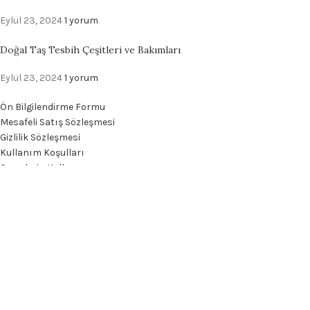
Eylül 23, 2024
1 yorum
Doğal Taş Tesbih Çeşitleri ve Bakımları
Eylül 23, 2024
1 yorum
Ön Bilgilendirme Formu
Mesafeli Satış Sözleşmesi
Gizlilik Sözleşmesi
Kullanım Koşulları
Çerezlerin Kullanımı
Can Yılmaz Tesbih®
- Tüm hakları saklıdır.
TanıtımX Dijital