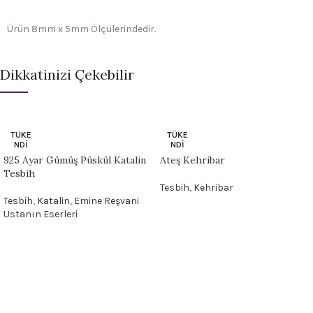
Ürün 8mm x 5mm Ölçülerindedir.
Dikkatinizi Çekebilir
TÜKE
TÜKE
NDI
NDI
925 Ayar Gümüş Püskül Katalin
Ateş Kehribar
Tesbih
Tesbih
,
Kehribar
Tesbih
,
Katalin
,
Emine Reşvani
Ustanın Eserleri